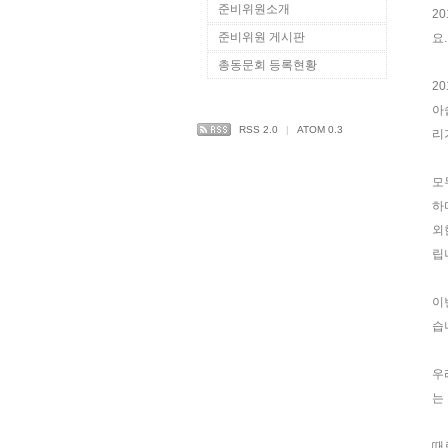
준비위원소개
2
준비위원 게시판
요
총동문회 등록현황
2
아
RSS 2.0
|
ATOM 0.3
리
모
하
외
립
이
습
우
는
때