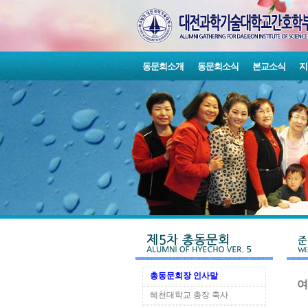
동문회소개
동문회소식
본교소식
지
총동문회장 인사말
여
혜천대학교 총장 축사