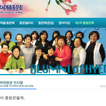
역별 동문회
동문갤러리
동문회(문)집
참여마당
제5차 총동문회
현재
러 총동문들께,